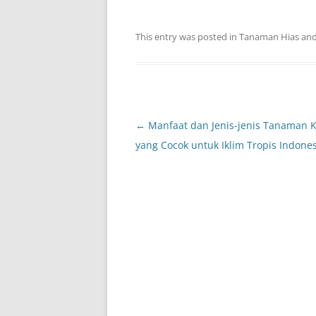
This entry was posted in
Tanaman Hias
and
Post
←
Manfaat dan Jenis-jenis Tanaman 
navigation
yang Cocok untuk Iklim Tropis Indone