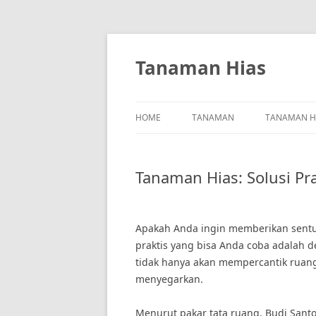
Skip
to
content
Tanaman Hias
HOME
TANAMAN
TANAMAN H
Tanaman Hias: Solusi P
Apakah Anda ingin memberikan sentu
praktis yang bisa Anda coba adalah
tidak hanya akan mempercantik ruang
menyegarkan.
Menurut pakar tata ruang, Budi Sant