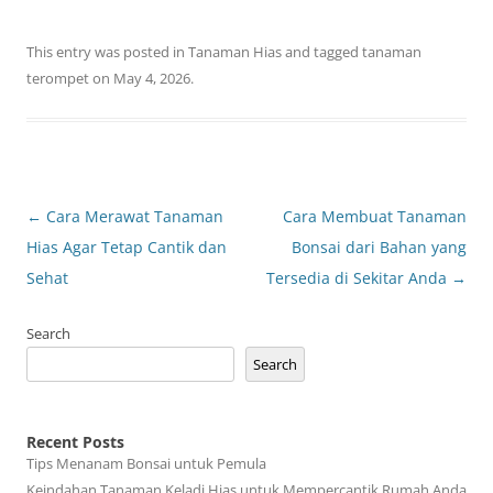
This entry was posted in
Tanaman Hias
and tagged
tanaman
terompet
on
May 4, 2026
.
Post
←
Cara Merawat Tanaman
Cara Membuat Tanaman
navigation
Hias Agar Tetap Cantik dan
Bonsai dari Bahan yang
Sehat
Tersedia di Sekitar Anda
→
Search
Search
Recent Posts
Tips Menanam Bonsai untuk Pemula
Keindahan Tanaman Keladi Hias untuk Mempercantik Rumah Anda