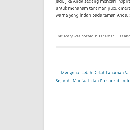
Jadi, jika Anda sedang mencari insp
untuk menanam tanaman pucuk mera
warna yang indah pada taman Anda.
This entry was posted in
Tanaman Hias
and
Post
←
Mengenal Lebih Dekat Tanaman Van
navigation
Sejarah, Manfaat, dan Prospek di Ind